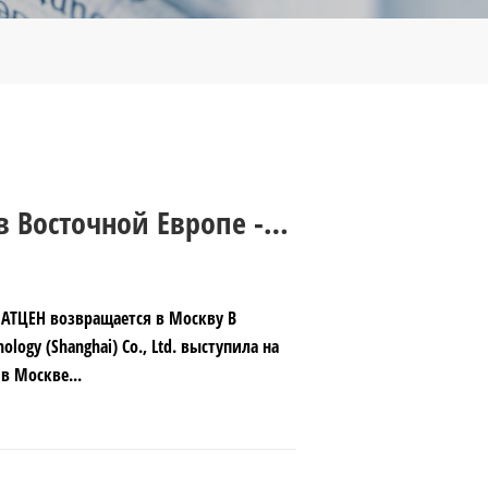
в Восточной Европе -
ву
.МАТЦЕН возвращается в Москву В
logy (Shanghai) Co., Ltd. выступила на
в Москве...