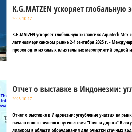
K.G.MATZEN ускоряет глобальную э
Mexico открывает новую главу на
2025-10-17
рынке
K.G.MATZEN ускоряет глобальную экспансию: Aquatech Mexic
латиноамериканском рынке 2-4 сентября 2025 г. - Междун
провел одно из самых влиятельных мероприятий водной инд
Отчет о выставке в Индонезии: уг
рынке водоочистки Юго-Восточно
2025-10-17
нового зеленого путешествия "Поя
Отчет о выставке в Индонезии: углубление участия на рын
начало нового зеленого путешествия "Пояс и дорога" В авг
лидером в области оборудования для очистки сточных вод