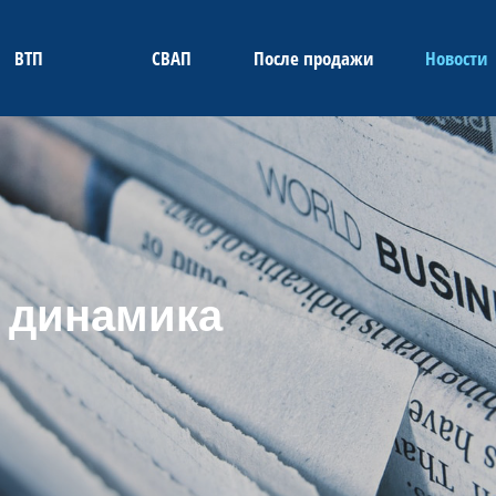
ВТП
СВАП
После продажи
Новости
 динамика