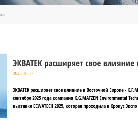
ика
ЭКВАТЕК расширяет свое влияние 
К.Г.МАТЦЕН возвращается в Моск
2025-10-17
ЭКВАТЕК расширяет свое влияние в Восточной Европе - К.Г
сентябре 2025 года компания K.G.MATZEN Environmental Techno
выставке ECWATECH 2025, которая проходила в Крокус Экспо 