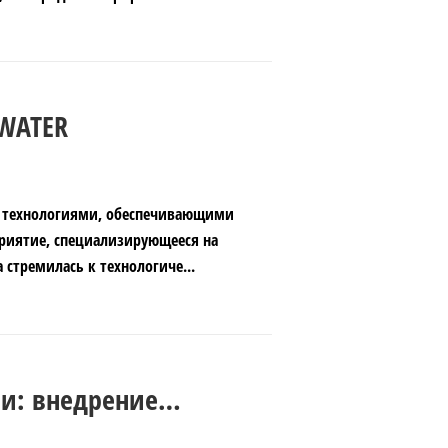
TWATER
и технологиями, обеспечивающими
стремилась к технологиче...
ии: внедрение
ой Америке с