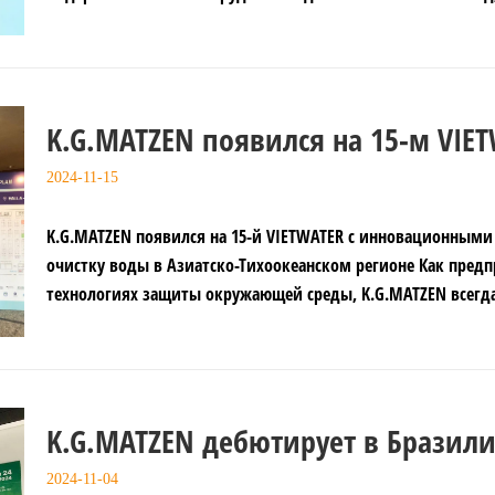
K.G.MATZEN появился на 15-м VIE
2024-11-15
K.G.MATZEN появился на 15-й VIETWATER с инновационным
очистку воды в Азиатско-Тихоокеанском регионе Как предприятие, специализирующееся на
технологиях защиты окружающей среды, K.G.MATZEN всегда 
K.G.MATZEN дебютирует в Бразил
инноваций в очистку воды в Южн
2024-11-04