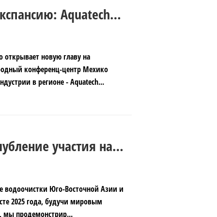
кспансию: Aquatech
 латиноамериканском
o открывает новую главу на
ародный конференц-центр Мехико
устрии в регионе - Aquatech...
лубление участия на
й Азии и начало
с и дорога"
ке водоочистки Юго-Восточной Азии и
усте 2025 года, будучи мировым
, мы продемонстрир...